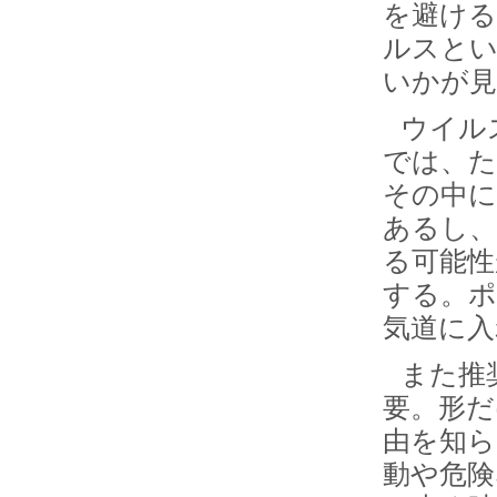
を避ける
ルスとい
いかが
ウイル
では、た
その中に
あるし、
る可能性
する。ポ
気道に入
また推
要。形だ
由を知ら
動や危険