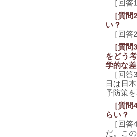
［回答
［質問
い？
［回答
［質問
をどう考
学的な差
［回答
日は日本
予防策を
［質問
らい？
［回答
だ。この