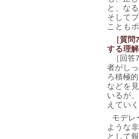
と、なる
そしてプ
ことも
［質問
する理解
［回答
者がしっ
ろ積極的
などを
いるが
えていく
モデレ
ような非
として報