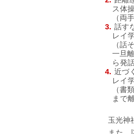
ス体
（両
話す
レイ
（話
一旦
ら発
近づ
レイ
（書
まで
玉光神
また、