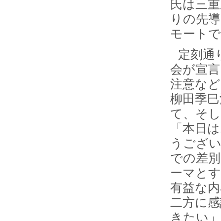
氏は三重
りの先導
モートで
定刻通
会が宣言
注意など
柳田季巳
て、そし
「本日は
うござい
での差別
ーマとす
有益な内
二方に感
きたい」