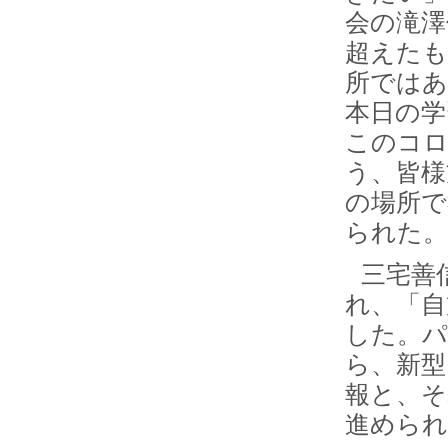
会の滝澤
超えたも
所ではあ
本日の学
このコロ
う、皆様
の場所で
られた。
三宅善
れ、「自
した。
ら、新型
報と、そ
進められ