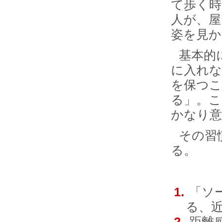
て歩く
人が、屋
姿を見か
基本的
に入れ
を保つこ
る」。こ
かなり意
その習
る。
「ソ
る、
距離