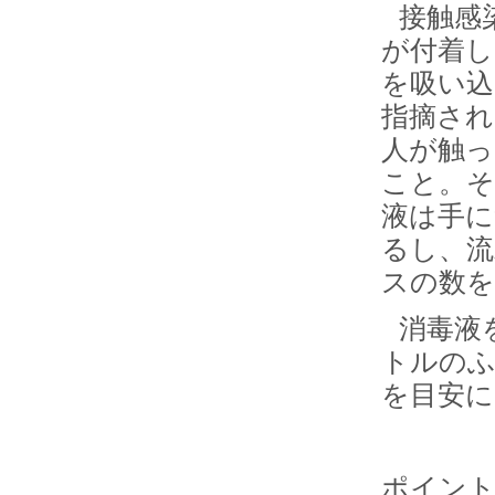
接触感
が付着し
を吸い込
指摘され
人が触っ
こと。そ
液は手に
るし、流
スの数を
消毒液
トルのふ
を目安に
ポイント