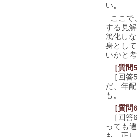
い。
ここで
する見解
篤化しな
身として
いかと考
［質問
［回答
だ、年配
も。
［質問
［回答
っても違
も、正し