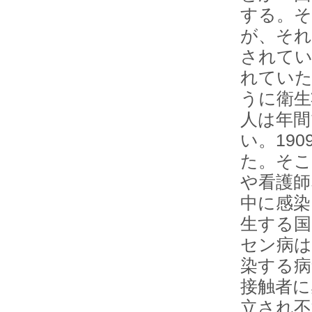
する。そ
が、それ
されてい
れていた
うに衛生
人は年間
い。19
た。そこ
や看護師
中に感染
生する国
セン病は
染する病
接触者に
立され不