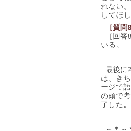
れない。
してほし
［質問
［回答
いる。
最後に
は、きち
ージで語
の頭で考
了した。
～＊～