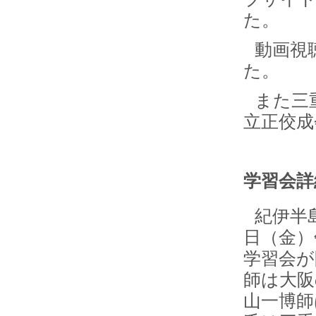
た。
動画視
た。
また三
立正佼成
学習会詳
紀伊半
日（金）
学習会が
師は大阪
山一博師