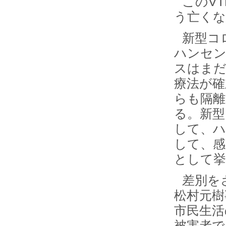
このV
う亡く
新型コ
ハンセン
スはまだ
療法が確
らも隔離
る。新型
して、ハ
して、感
として
差別を
松村元樹
市民生活
被害者で