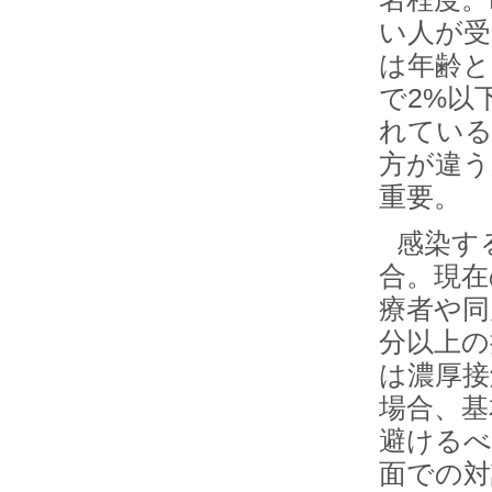
い人が受
は年齢と
で2%以
れている
方が違う
重要。
感染す
合。現在
療者や同
分以上の
は濃厚接
場合、基
避けるべ
面での対