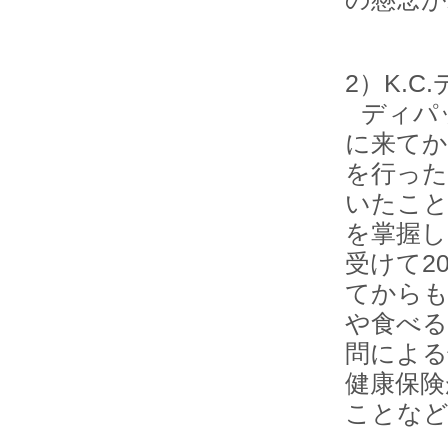
2）K.
ディパ
に来てか
を行った
いたこと
を掌握し
受けて2
てからも
や食べる
問による
健康保険
ことな