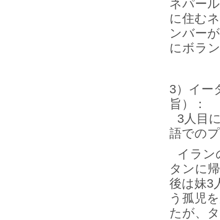
ネパール
に住むネ
ンバーが
にボラ
3）イー
旨）：
3人目
語での
イラン
タンに帰
後は妹3
う孤児を
たが、タ