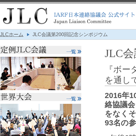
JLCホーム
JLC会議第200回記念シンポジウム
JLC
『ボー
を通し
2016
絡協議会
をなくそ
93名の