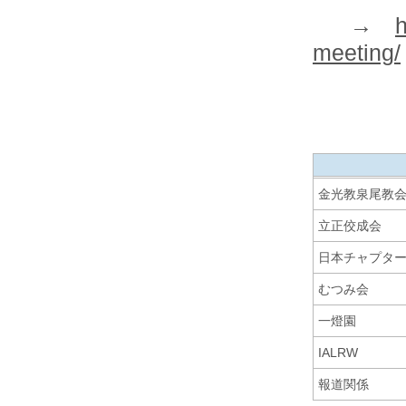
→
h
meeting/
金光教泉尾教
立正佼成会
日本チャプタ
むつみ会
一燈園
IALRW
報道関係