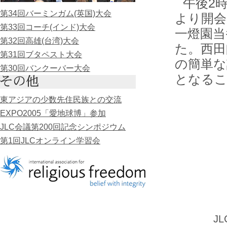
午後2
第34回バーミンガム(英国)大会
より開会
第33回コーチ(インド)大会
一燈園当
第32回高雄(台湾)大会
た。西田
第31回ブタペスト大会
の簡単な
第30回バンクーバー大会
となるこ
東アジアの少数先住民族との交流
EXPO2005「愛地球博」参加
JLC会議第200回記念シンポジウム
第1回JLCオンライン学習会
J