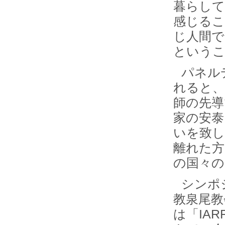
暮らして
感じるこ
じ人間で
というこ
パネル
れると、
師の先導
家の安泰
いを致し
離れた方
の国々の
シンポ
教泉尾教
は「IA