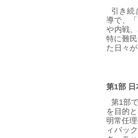
引き続
導で、「
や内戦、
特に難民
た日々が
第1部 
第1部
を目的と
明常任理
ィパッ