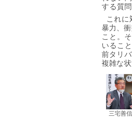
する質問
これに
暴力、衝
こと。そ
いること
前タリバ
複雑な状
三宅善信