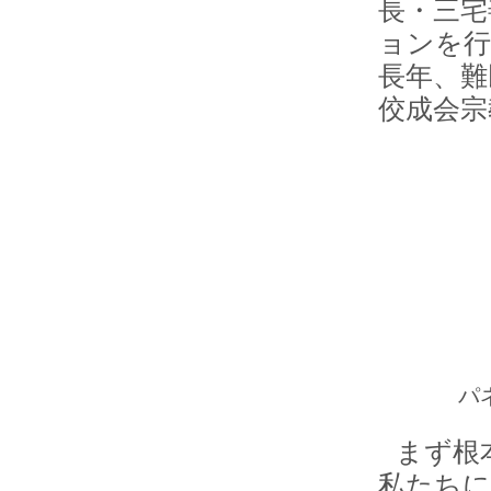
長・三宅
ョンを行
長年、難
佼成会宗
パ
まず根
私たちに