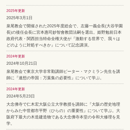
2025年更新
2025年3月1日
泉尾教会で開催された2025年度総会で、左藤一義会長(大谷学園
長)の後任会長に宮本惠司妙智會教団法嗣を選出。姫野勉前日本
政府代表・関西担当特命全権大使が『激動する世界で、我々は
どのように対処すべきか』について記念講演。
2024年更新
2024年10月21日
泉尾教会で東京大学非常勤講師ピーター・マクミラン先生を講
師に『連想の帝国：万葉集の必要性』について学ぶ。
2024年更新
2024年5月23日
大念佛寺で仁木宏大阪公立大学教授を講師に『大阪の歴史地理
からみた中世都市平野（ひらの）の重要性』について学ぶ。大
阪府下最大の木造建造物である大念佛寺本堂の令和大修理を見
学。