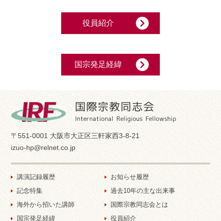
役員紹介
国宗発足経緯
〒551-0001 大阪市大正区三軒家西3-8-21
izuo-hp@relnet.co.jp
講演記録履歴
お知らせ履歴
記念特集
過去10年の主な出来事
海外から招いた講師
国際宗教同志会とは
国宗発足経緯
役員紹介