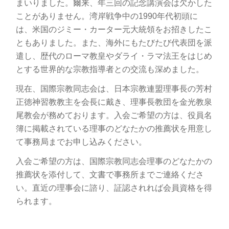
まいりました。爾来、年三回の記念講演会は欠かした
ことがありません。湾岸戦争中の1990年代初頭に
は、米国のジミー・カーター元大統領をお招きしたこ
ともありました。また、海外にもたびたび代表団を派
遣し、歴代のローマ教皇やダライ・ラマ法王をはじめ
とする世界的な宗教指導者との交流も深めました。
現在、国際宗教同志会は、日本宗教連盟理事長の芳村
正徳神習教教主を会長に戴き、理事長教団を金光教泉
尾教会が務めております。入会ご希望の方は、役員名
簿に掲載されている理事のどなたかの推薦状を用意し
て事務局までお申し込みください。
入会ご希望の方は、国際宗教同志会理事のどなたかの
推薦状を添付して、文書で事務所までご連絡くださ
い。直近の理事会に諮り、証認されれば会員資格を得
られます。