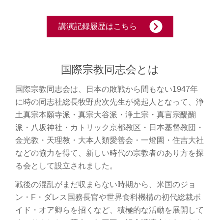
講演記録履歴はこちら
国際宗教同志会とは
国際宗教同志会は、日本の敗戦から間もない1947年
に時の同志社総長牧野虎次先生が発起人となって、浄
土真宗本願寺派・真宗大谷派・浄土宗・真言宗醍醐
派・八坂神社・カトリック京都教区・日本基督教団・
金光教・天理教・大本人類愛善会・一燈園・住吉大社
などの協力を得て、新しい時代の宗教者のあり方を探
る会として設立されました。
戦後の混乱がまだ収まらない時期から、米国のジョ
ン・F・ダレス国務長官や世界食料機構の初代総裁ボ
イド・オア卿らを招くなど、積極的な活動を展開して